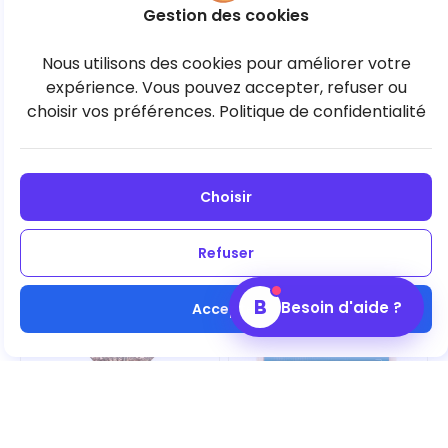
Lait - H 15 cm - 80G
Lait - H 10cm - 80G
9,50 €
9,50 €
Gestion des cookies
Nous utilisons des cookies pour améliorer votre
expérience. Vous pouvez accepter, refuser ou
choisir vos préférences.
Politique de confidentialité
Choisir
Pâte A Tartiner Blanc
Coffret 3 Oursons
Refuser
Saveur Pistache
Guimauves Chocolat
Feuilletine Dubaï Style
Lait 90G
9,90 €
10,90 €
250g
B
Besoin d'aide ?
Accepter