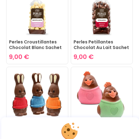
Perles Croustillantes
Perles Petillantes
Chocolat Blanc Sachet
Chocolat Au Lait Sachet
170G
170G
9,00 €
9,00 €
Lapinou Et Son Pull
Poulette Et Son Pull
Assortiment Chocolat
Assortiment Chocolat