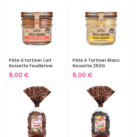
Pâte à tartiner Lait
Pâte A Tartiner Blanc
Noisette Feuilletine
Noisette 250G
250G
8,00 €
8,00 €