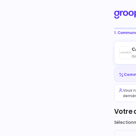
1. Commun
C
Gr
Comma
Vous n
derniè
Votre
Sélection