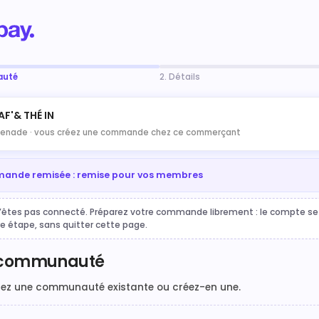
auté
2. Détails
AF'& THÉ IN
enade ·
vous créez une commande chez ce commerçant
nde remisée : remise pour vos membres
’êtes pas connecté. Préparez votre commande librement : le compte se 
re étape, sans quitter cette page.
 communauté
nez une communauté existante ou créez-en une.