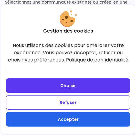
Sélectionnez une communauté existante ou créez-en une.
Gestion des cookies
Aucune communauté pour l’instant
Nous utilisons des cookies pour améliorer votre
Créez votre première communauté pour lancer la
expérience. Vous pouvez accepter, refuser ou
commande.
choisir vos préférences.
Politique de confidentialité
+ Créer une communauté
Choisir
Refuser
Accepter
Suivant