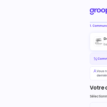
1. Commun
D
Ea
Comma
Vous n
derniè
Votre
Sélection