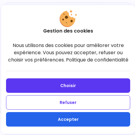
Aucune communauté pour l’instant
Gestion des cookies
Créez votre première communauté pour lancer la
Nous utilisons des cookies pour améliorer votre
commande.
expérience. Vous pouvez accepter, refuser ou
choisir vos préférences.
Politique de confidentialité
+ Créer une communauté
Choisir
Refuser
Accepter
Suivant