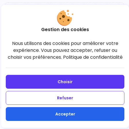
Aucune communauté pour l’instant
Gestion des cookies
Créez votre première communauté pour lancer la
Nous utilisons des cookies pour améliorer votre
commande.
expérience. Vous pouvez accepter, refuser ou
choisir vos préférences.
Politique de confidentialité
+ Créer une communauté
Choisir
Refuser
Accepter
Suivant