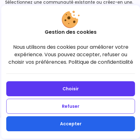
Sélectionnez une communauté existante ou créez-en une.
Gestion des cookies
Aucune communauté pour l’instant
Nous utilisons des cookies pour améliorer votre
Créez votre première communauté pour lancer la
expérience. Vous pouvez accepter, refuser ou
commande.
choisir vos préférences.
Politique de confidentialité
+ Créer une communauté
Choisir
Refuser
Accepter
Suivant