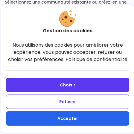
Sélectionnez une communauté existante ou créez-en une.
Gestion des cookies
Aucune communauté pour l’instant
Nous utilisons des cookies pour améliorer votre
Créez votre première communauté pour lancer la
expérience. Vous pouvez accepter, refuser ou
commande.
choisir vos préférences.
Politique de confidentialité
+ Créer une communauté
Choisir
Refuser
Accepter
Suivant