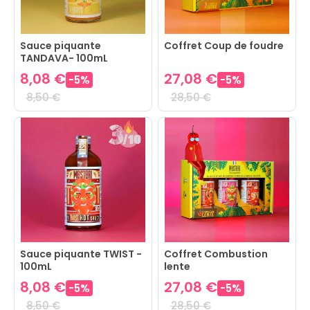
Sauce piquante
Coffret Coup de foudre
TANDAVA- 100mL
8,08 €
27,08 €
-
5
%
-
5
%
8,50 €
28,50 €
Sauce piquante TWIST -
Coffret Combustion
100mL
lente
8,08 €
27,08 €
-
5
%
-
5
%
8,50 €
28,50 €