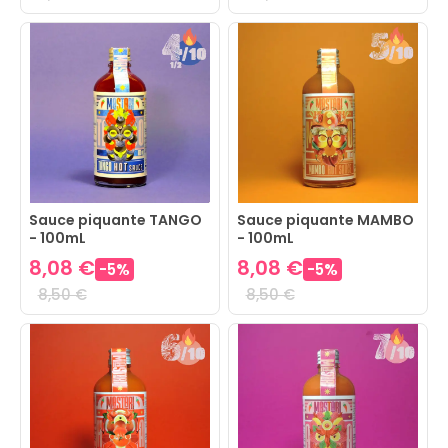
Sauce piquante TANGO
Sauce piquante MAMBO
- 100mL
- 100mL
8,08 €
8,08 €
-
5
%
-
5
%
8,50 €
8,50 €