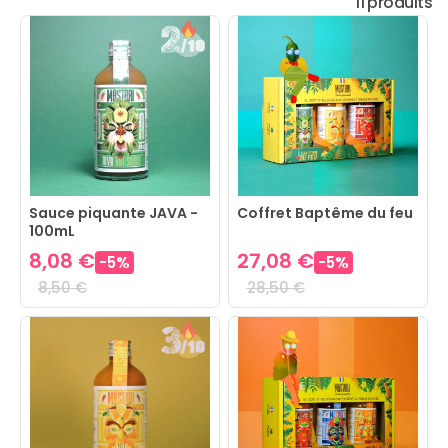
11 produits
Sauce piquante JAVA -
Coffret Baptême du feu
100mL
8,08 €
27,08 €
-
5
%
-
5
%
8,50 €
28,50 €