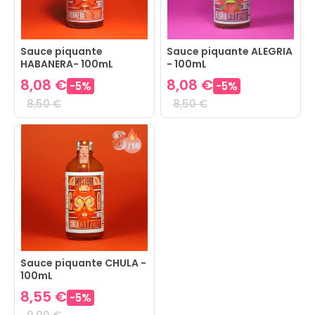
Sauce piquante
Sauce piquante ALEGRIA
HABANERA- 100mL
- 100mL
8,08 €
8,08 €
-
5
%
-
5
%
8,50 €
8,50 €
Sauce piquante CHULA -
100mL
8,55 €
-
5
%