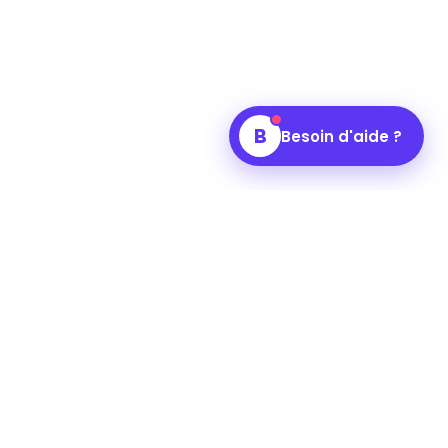
B
Besoin d'aide ?
ées
Support