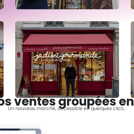
os ventes groupées en
Un nouveau marché, accessible en quelques clics...