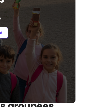
e
nt
es groupées