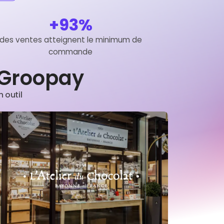
+93%
des ventes atteignent le minimum de
commande
t Groopay
 outil