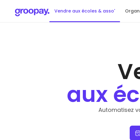
Vendre aux écoles & asso'
Organi
V
aux éc
Automatisez v