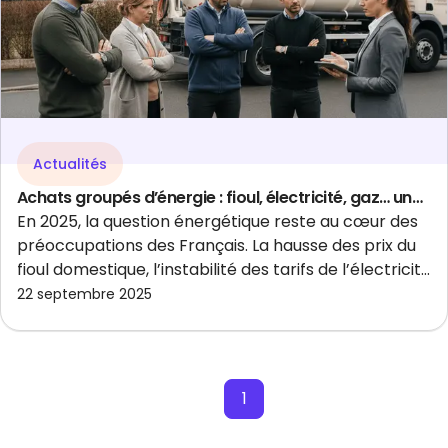
Actualités
Achats groupés d’énergie : fioul, électricité, gaz… une solution pour faire face à la flambée des prix
En 2025, la question énergétique reste au cœur des
préoccupations des Français. La hausse des prix du
fioul domestique, l’instabilité des tarifs de l’électricité
et du gaz, les taxes et les fluctuations du marché
22 septembre 2025
mondial font grimper les factures des ménages
comme des entreprises.
Face à cette situation, de plus en plus de
consommateurs se tournent vers une alternative
1
simple et efficace : l’achat groupé d’énergie.
Les
recherches Google confirment cet engouement :