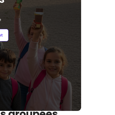
e
nt
es groupées