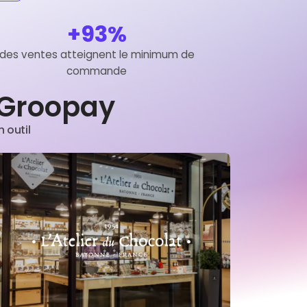
+93%
des ventes atteignent le minimum de
commande
t Groopay
 outil