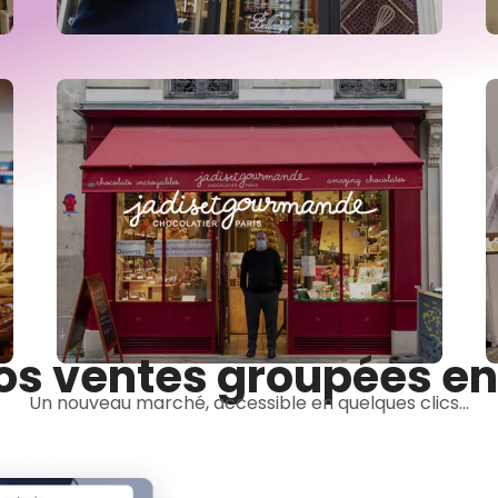
os ventes groupées en
Un nouveau marché, accessible en quelques clics...