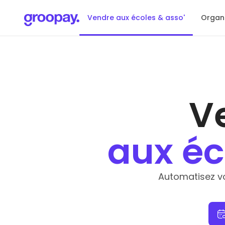
Vendre aux écoles & asso'
Organi
V
aux éc
Automatisez v