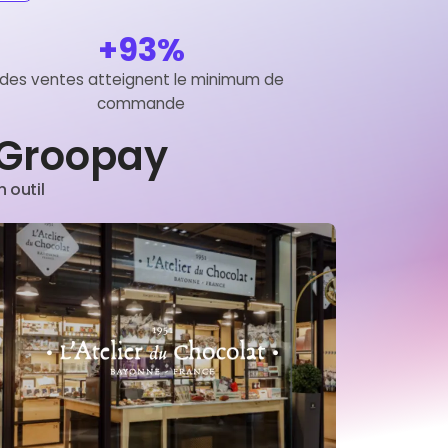
+93%
des ventes atteignent le minimum de
commande
t Groopay
 outil