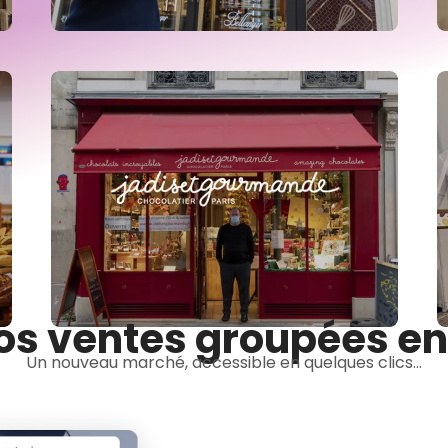
os ventes groupées en
Un nouveau marché, accessible en quelques clics...