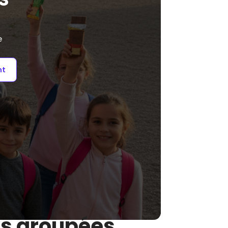
e
nt
es groupées