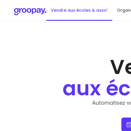
Vendre aux écoles & asso'
Organi
V
aux éc
Automatisez v