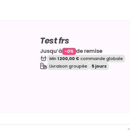
Test frs
Jusqu’à
de remise
-
0
%
Min
1 200,00 €
commande globale
Livraison groupée
5 jours