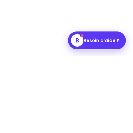
B
Besoin d'aide ?
ées
Support