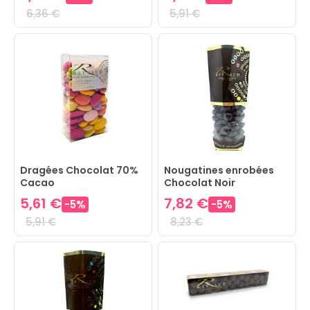
6,36 €
5,91 €
Dragées Chocolat 70%
Nougatines enrobées
Cacao
Chocolat Noir
5,61 €
7,82 €
-
5
%
-
5
%
5,91 €
8,23 €