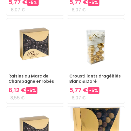
5,77 €
5,77 €
-
5
%
-
5
%
6,07 €
6,07 €
Raisins au Marc de
Croustillants dragéifiés
Champagne enrobés
Blanc & Doré
Chocolat Noir
8,12 €
5,77 €
-
5
%
-
5
%
8,55 €
6,07 €