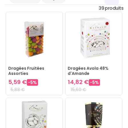
39 produits
Dragées Fruitées
Dragées Avola 48%
Assorties
d'Amande
5,59 €
14,82 €
-
5
%
-
5
%
5,88 €
15,60 €