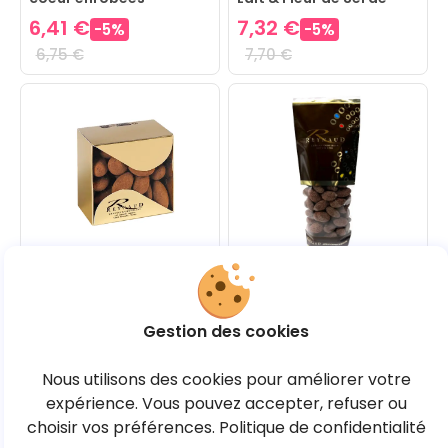
Chocolat Noir
Camargue
6,41 €
7,32 €
-
5
%
-
5
%
6,75 €
7,70 €
Amandes caramélisées
Amandes enrobées
enrobées Gianduja
Chocolat Noir poudrées
poudrées Cacao
Framboise
5,86 €
6,56 €
-
5
%
Gestion des cookies
-
5
%
6,17 €
6,91 €
Nous utilisons des cookies pour améliorer votre
expérience. Vous pouvez accepter, refuser ou
choisir vos préférences.
Politique de confidentialité