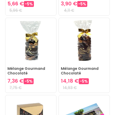
de Marron
5,66 €
3,90 €
-
5
%
-
5
%
5,96 €
4,11 €
Mélange Gourmand
Mélange Gourmand
Chocolaté
Chocolaté
7,36 €
14,18 €
-
5
%
-
5
%
7,75 €
14,93 €