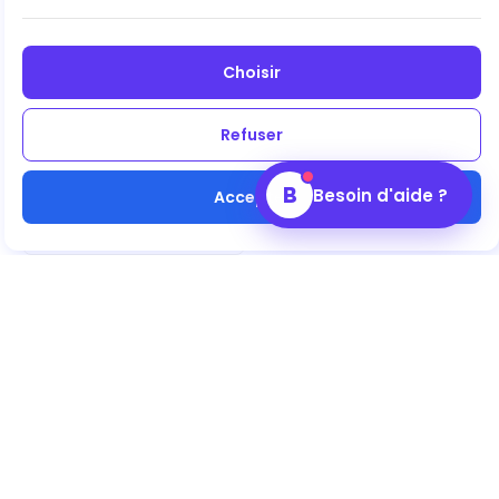
Choisir
Refuser
Amandes enrobées
Chocolat Lait & Coco et
Dragéifiées
B
Besoin d'aide ?
Accepter
7,27 €
-
5
%
7,65 €