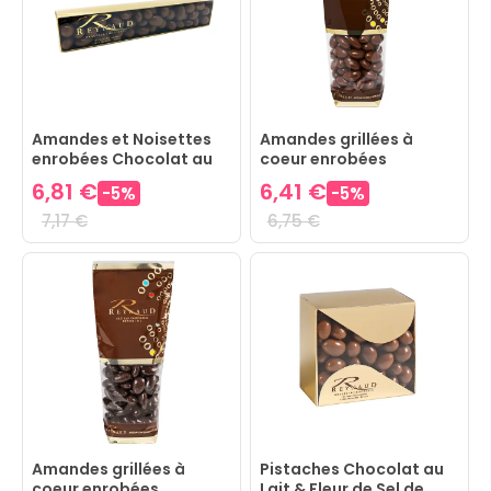
Amandes et Noisettes
Amandes grillées à
enrobées Chocolat au
coeur enrobées
Lait
Chocolat au Lait
6,81 €
6,41 €
-
5
%
-
5
%
7,17 €
6,75 €
Amandes grillées à
Pistaches Chocolat au
coeur enrobées
Lait & Fleur de Sel de