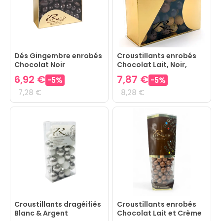
Dés Gingembre enrobés
Croustillants enrobés
Chocolat Noir
Chocolat Lait, Noir,
Caramel & Nougat
6,92 €
7,87 €
-
5
%
-
5
%
7,28 €
8,28 €
Croustillants dragéifiés
Croustillants enrobés
Blanc & Argent
Chocolat Lait et Crème