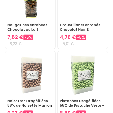
Nougatines enrobées
Croustillants enrobés
Chocolat au Lait
Chocolat Noir &
Gianduja poudrés
7,82 €
4,76 €
-
5
%
-
5
%
Cacao
8,23 €
5,01 €
Noisettes Dragéifiées
Pistaches Dragéifiées
58% de Noisette Marron
55% de Pistache Verte -
- Etui 200 g
Etui 220g