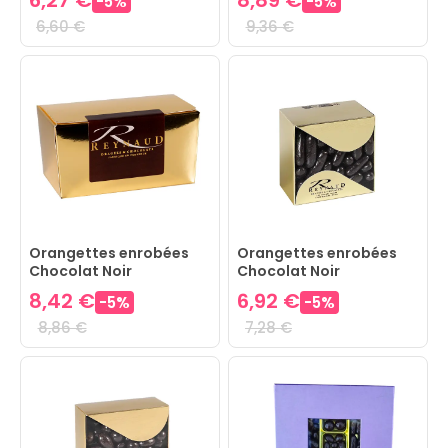
6,27 €
8,89 €
-
5
%
-
5
%
6,60 €
9,36 €
Orangettes enrobées
Orangettes enrobées
Chocolat Noir
Chocolat Noir
8,42 €
6,92 €
-
5
%
-
5
%
8,86 €
7,28 €