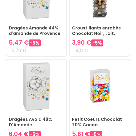
Dragées Amande 44%
Croustillants enrobés
d'amande de Provence
Chocolat Noir, Lait,
Nougat & Caramel
5,47 €
3,90 €
-
5
%
-
5
%
5,76 €
4,11 €
Dragées Avola 48%
Petit Coeurs Chocolat
D'Amande
70% Cacao
6,04 €
5,61 €
-
5
%
-
5
%