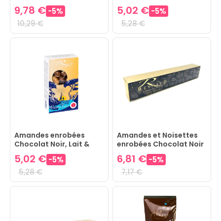
enrobées Chocolat
9,78 €
5,02 €
-
5
%
-
5
%
10,29 €
5,28 €
Amandes enrobées
Amandes et Noisettes
Chocolat Noir, Lait &
enrobées Chocolat Noir
Crème Nougat
5,02 €
6,81 €
-
5
%
-
5
%
5,28 €
7,17 €