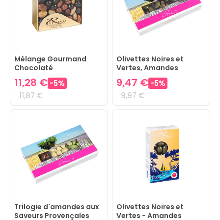
Mélange Gourmand
Olivettes Noires et
Chocolaté
Vertes, Amandes
enrobées Chocolat
11,28 €
9,47 €
-
5
%
-
5
%
11,87 €
9,97 €
Trilogie d'amandes aux
Olivettes Noires et
Saveurs Provençales
Vertes - Amandes